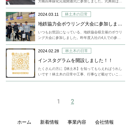
大橋四車線化完成開通式に参加しました。式典前は雨
風がひどく天候が心配…
2024.03.11
林土木の日常
地鉄協力会ボウリング大会に参加しまし
た！
いつもお世話になっている、地鉄協会様主催のボウリ
ング大会に参加しました。昨年度入社の4人での参加
です♪現場が別々でなかな…
2024.02.28
林土木の日常
インスタグラムを開設しました！！
たくさんの方に【林土木】を知ってもらえればうれし
いです！林土木の日常や工事、行事など載せていこう
と思います♪見に来てくだ…
1
2
ホーム
新着情報
事業内容
会社情報