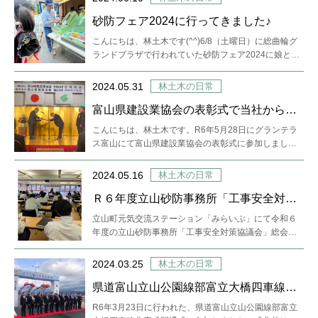
砂防フェア2024に行ってきました♪
こんにちは、林土木です(^^)6/8（土曜日）に総曲輪グ
ランドプラザで行われていた砂防フェア2024に娘と行
ってきました…
2024.05.31
林土木の日常
富山県建設業協会の表彰式で当社から2
名表彰されました！！
こんにちは、林土木です。R6年5月28日にグランテラ
ス富山にて富山県建設業協会の表彰式に参加しまし
た。当社では2名、表彰…
2024.05.16
林土木の日常
Ｒ６年度立山砂防事務所「工事安全対策
協議会」へ出席してきました。
立山町元気交流ステーション「みらいぶ」にて令和６
年度の立山砂防事務所「工事安全対策協議会」総会が
開催されました。発注者及…
2024.03.25
林土木の日常
県道富山立山公園線部富立大橋四車線化
完成 開通式
R6年3月23日に行われた、県道富山立山公園線部富立