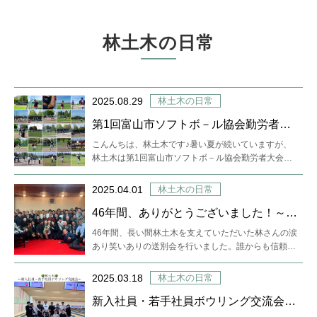
林土木の日常
2025.08.29
林土木の日常
第1回富山市ソフトボ－ル協会勤労者大
会に参加しました！
こんんちは、林土木です♪暑い夏が続いていますが、
林土木は第1回富山市ソフトボ－ル協会勤労者大会に
参加しました！終わった後…
2025.04.01
林土木の日常
46年間、ありがとうございました！～送
別会～
46年間、長い間林土木を支えていただいた林さんの涙
あり笑いありの送別会を行いました。誰からも信頼さ
れ、優しいだけでなく、…
2025.03.18
林土木の日常
新入社員・若手社員ボウリング交流会を