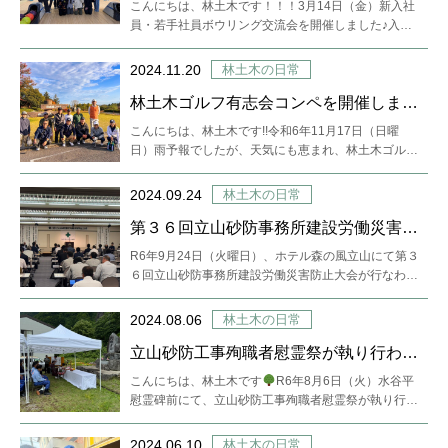
開催しました♪
こんにちは、林土木です！！！3月14日（金）新入社
員・若手社員ボウリング交流会を開催しました♪入社
後は研修などでゆっくり…
2024.11.20
林土木の日常
林土木ゴルフ有志会コンペを開催しまし
た♪
こんにちは、林土木です!!令和6年11月17日（日曜
日）雨予報でしたが、天気にも恵まれ、林土木ゴルフ
有志会コンペを開催し…
2024.09.24
林土木の日常
第３６回立山砂防事務所建設労働災害防
止大会 が行なわれました
R6年9月24日（火曜日）、ホテル森の風立山にて第３
６回立山砂防事務所建設労働災害防止大会が行なわれ
ました。建設労働災害…
2024.08.06
林土木の日常
立山砂防工事殉職者慰霊祭が執り行われ
ました。
こんにちは、林土木です
R6年8月6日（火）水谷平
慰霊碑前にて、立山砂防工事殉職者慰霊祭が執り行わ
れまし…
2024.06.10
林土木の日常