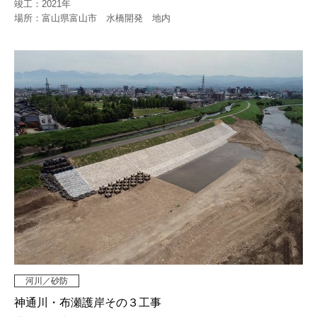
竣工：2021年
場所：富山県富山市 水橋開発 地内
河川／砂防
神通川・布瀬護岸その３工事