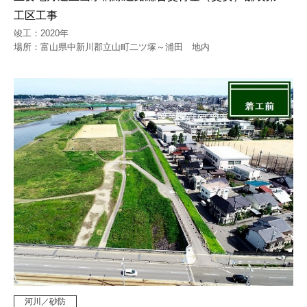
工区工事
竣工：2020年
場所：富山県中新川郡立山町二ツ塚～浦田 地内
河川／砂防