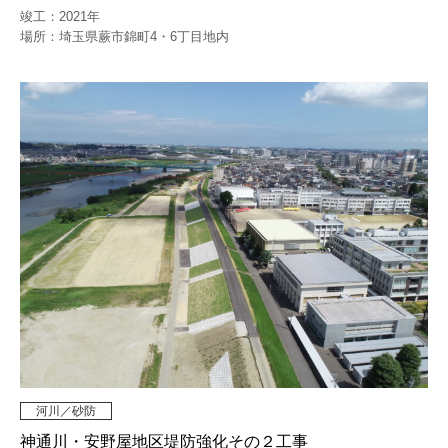
竣工：2021年
場所：埼玉県蕨市錦町4・6丁目地内
河川／砂防
神通川・安野屋地区堤防強化その２工事