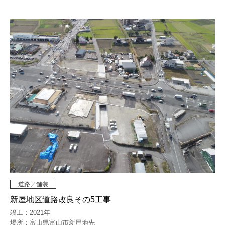
道路／舗装
新屋地区道路改良その5工事
竣工：2021年
場所：富山県富山市新屋地先