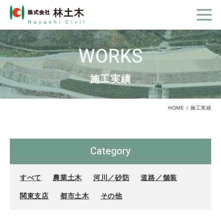
WORKS
施工実績
HOME
施工実績
Category
すべて
農業土木
河川／砂防
道路／舗装
関東支店
都市土木
その他