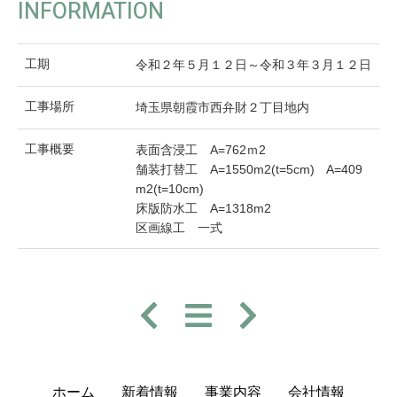
INFORMATION
工期
令和２年５月１２日～令和３年３月１２日
工事場所
埼玉県朝霞市西弁財２丁目地内
工事概要
表面含浸工 A=762ｍ2
舗装打替工 A=1550m2(t=5cm) A=409
m2(t=10cm)
床版防水工 A=1318m2
区画線工 一式
ホーム
新着情報
事業内容
会社情報