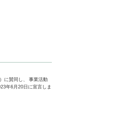
発目標）に賛同し、 事業活動
3年6月20日に宣言しま