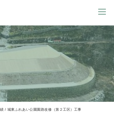
績
城東ふれあい公園園路改修（第２工区）工事