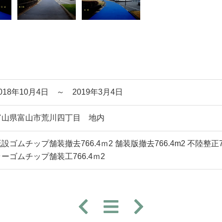
018年10月4日 ～ 2019年3月4日
富山県富山市荒川四丁目 地内
設ゴムチップ舗装撤去766.4ｍ2 舗装版撤去766.4m2 不陸整正766
ラーゴムチップ舗装工766.4ｍ2