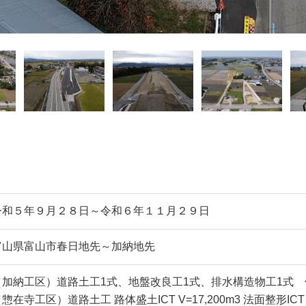
令和５年９月２８日～令和６年１１月２９日
富山県富山市春日地先～加納地先
（加納工区）道路土工1式、地盤改良工1式、排水構造物工1式 
惣在寺工区）道路土工 路体盛土ICT V=17,200m3 法面整形ICT A